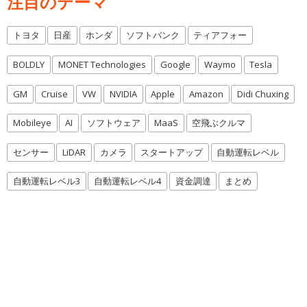
注目のテーマ
トヨタ
日産
ホンダ
ソフトバンク
ティアフォー
BOLDLY
MONET Technologies
Google
Waymo
Tesla
GM
Cruise
VW
NVIDIA
Apple
Amazon
Didi Chuxing
Mobileye
AI
ソフトウェア
MaaS
空飛ぶクルマ
センサー
LiDAR
カメラ
スタートアップ
自動運転レベル
自動運転レベル3
自動運転レベル4
資金調達
まとめ