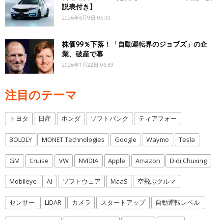
説表付き】
2026年6月9日 05:00
株価99％下落！「自動運転界のジョブズ」の企
業、破産で幕
2026年1月22日 06:39
注目のテーマ
トヨタ
日産
ホンダ
ソフトバンク
ティアフォー
BOLDLY
MONET Technologies
Google
Waymo
Tesla
GM
Cruise
VW
NVIDIA
Apple
Amazon
Didi Chuxing
Mobileye
AI
ソフトウェア
MaaS
空飛ぶクルマ
センサー
LiDAR
カメラ
スタートアップ
自動運転レベル