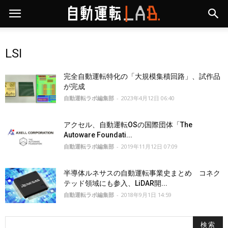
LSI
完全自動運転特化の「大規模集積回路」、試作品
が完成
自動運転ラボ編集部
-
2023年4月12日 06:40
アクセル、自動運転OSの国際団体「The
Autoware Foundati...
自動運転ラボ編集部
-
2019年11月12日 07:09
半導体ルネサスの自動運転事業史まとめ コネク
テッド領域にも参入、LiDAR開...
自動運転ラボ編集部
-
2018年9月1日 14:59