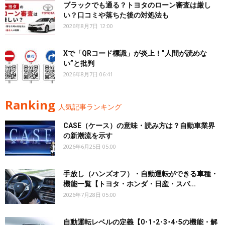
ブラックでも通る？トヨタのローン審査は厳し
い？口コミや落ちた後の対処法も
2026年8月7日 12:00
Xで「QRコード標識」が炎上！”人間が読めな
い”と批判
2026年8月7日 06:41
Ranking
人気記事ランキング
CASE（ケース）の意味・読み方は？自動車業界
の新潮流を示す
2026年6月25日 05:00
手放し（ハンズオフ）・自動運転ができる車種・
機能一覧【トヨタ・ホンダ・日産・スバ...
2026年7月28日 05:00
自動運転レベルの定義【0･1･2･3･4･5の機能・解