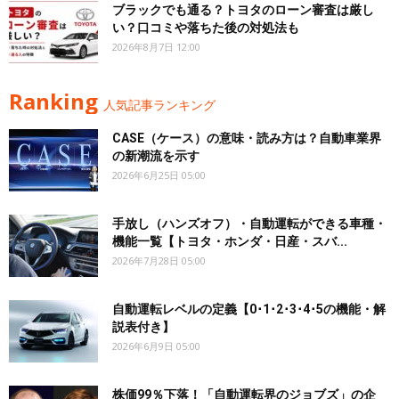
ブラックでも通る？トヨタのローン審査は厳し
い？口コミや落ちた後の対処法も
2026年8月7日 12:00
Ranking
人気記事ランキング
CASE（ケース）の意味・読み方は？自動車業界
の新潮流を示す
2026年6月25日 05:00
手放し（ハンズオフ）・自動運転ができる車種・
機能一覧【トヨタ・ホンダ・日産・スバ...
2026年7月28日 05:00
自動運転レベルの定義【0･1･2･3･4･5の機能・解
説表付き】
2026年6月9日 05:00
株価99％下落！「自動運転界のジョブズ」の企