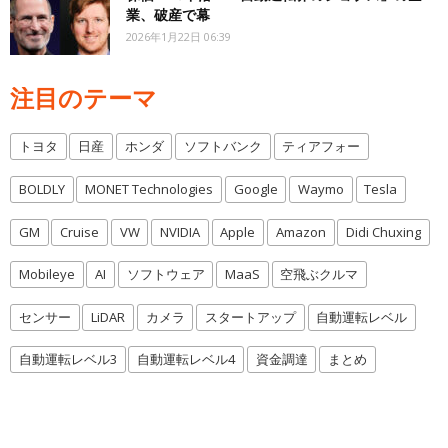
業、破産で幕
2026年1月22日 06:39
注目のテーマ
トヨタ
日産
ホンダ
ソフトバンク
ティアフォー
BOLDLY
MONET Technologies
Google
Waymo
Tesla
GM
Cruise
VW
NVIDIA
Apple
Amazon
Didi Chuxing
Mobileye
AI
ソフトウェア
MaaS
空飛ぶクルマ
センサー
LiDAR
カメラ
スタートアップ
自動運転レベル
自動運転レベル3
自動運転レベル4
資金調達
まとめ