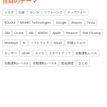
注目のテーマ
トヨタ
日産
ホンダ
ソフトバンク
ティアフォー
BOLDLY
MONET Technologies
Google
Waymo
Tesla
GM
Cruise
VW
NVIDIA
Apple
Amazon
Didi Chuxing
Mobileye
AI
ソフトウェア
MaaS
空飛ぶクルマ
センサー
LiDAR
カメラ
スタートアップ
自動運転レベル
自動運転レベル3
自動運転レベル4
資金調達
まとめ