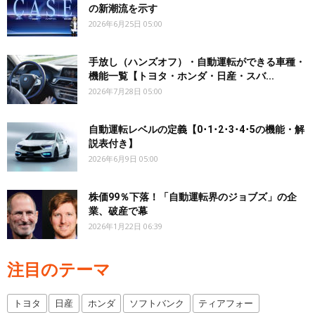
の新潮流を示す
2026年6月25日 05:00
手放し（ハンズオフ）・自動運転ができる車種・
機能一覧【トヨタ・ホンダ・日産・スバ...
2026年7月28日 05:00
自動運転レベルの定義【0･1･2･3･4･5の機能・解
説表付き】
2026年6月9日 05:00
株価99％下落！「自動運転界のジョブズ」の企
業、破産で幕
2026年1月22日 06:39
注目のテーマ
トヨタ
日産
ホンダ
ソフトバンク
ティアフォー