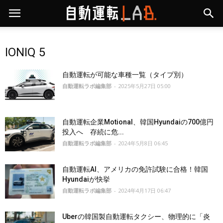
IONIQ 5
自動運転が可能な車種一覧（タイプ別）
自動運転ラボ編集部
-
2025年5月27日 05:00
自動運転企業Motional、韓国Hyundaiの700億円
投入へ 存続に危...
自動運転ラボ編集部
-
2024年5月8日 06:45
自動運転AI、アメリカの免許試験に合格！韓国
Hyundaiが快挙
自動運転ラボ編集部
-
2024年4月17日 06:47
Uberの韓国製自動運転タクシー、物理的に「炎