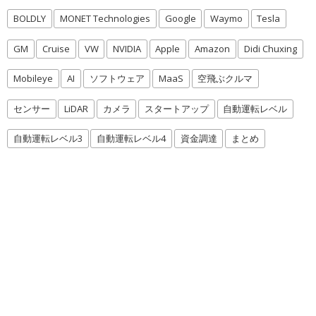
BOLDLY
MONET Technologies
Google
Waymo
Tesla
GM
Cruise
VW
NVIDIA
Apple
Amazon
Didi Chuxing
Mobileye
AI
ソフトウェア
MaaS
空飛ぶクルマ
センサー
LiDAR
カメラ
スタートアップ
自動運転レベル
自動運転レベル3
自動運転レベル4
資金調達
まとめ