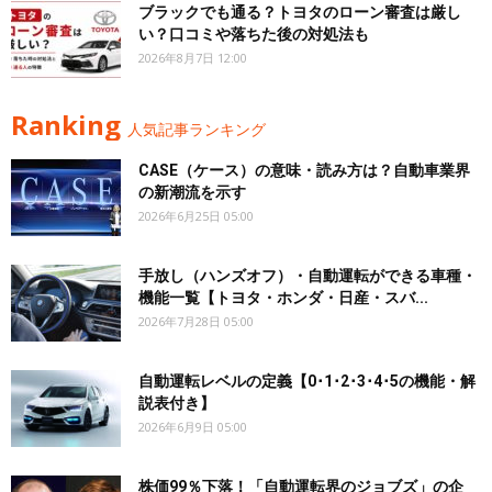
ブラックでも通る？トヨタのローン審査は厳し
い？口コミや落ちた後の対処法も
2026年8月7日 12:00
Ranking
人気記事ランキング
CASE（ケース）の意味・読み方は？自動車業界
の新潮流を示す
2026年6月25日 05:00
手放し（ハンズオフ）・自動運転ができる車種・
機能一覧【トヨタ・ホンダ・日産・スバ...
2026年7月28日 05:00
自動運転レベルの定義【0･1･2･3･4･5の機能・解
説表付き】
2026年6月9日 05:00
株価99％下落！「自動運転界のジョブズ」の企