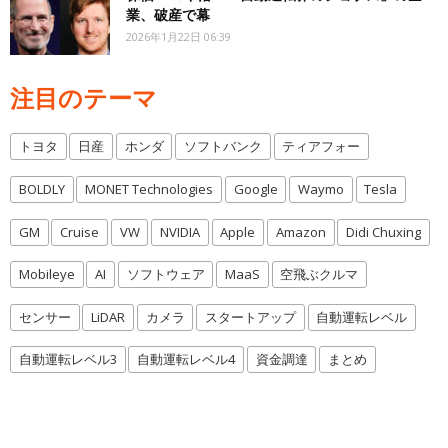
業、破産で幕
2026年1月22日 06:39
注目のテーマ
トヨタ
日産
ホンダ
ソフトバンク
ティアフォー
BOLDLY
MONET Technologies
Google
Waymo
Tesla
GM
Cruise
VW
NVIDIA
Apple
Amazon
Didi Chuxing
Mobileye
AI
ソフトウェア
MaaS
空飛ぶクルマ
センサー
LiDAR
カメラ
スタートアップ
自動運転レベル
自動運転レベル3
自動運転レベル4
資金調達
まとめ