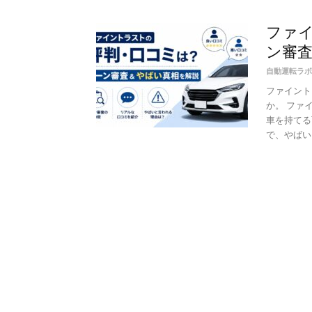
ファ
ン審
自動運転ラボ
ファイント
か。 ファ
車を持てる
で、やばい・