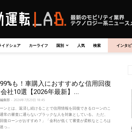
ライドシェア
カーライフ
国別
人気
検索
インタビ
自
99%も！車購入におすすめな信用回復
動
会社10選【2026年最新】...
編集部
-
2026年7月23日 18:45
ーンとは、返済し続けることで信用情報を回復できるローンのこ
通常の審査に通らないブラックな人を対象としている。 ただ、
回復ローンがおすすめ？」「金利が低くて審査が柔軟なところは
運
っ...