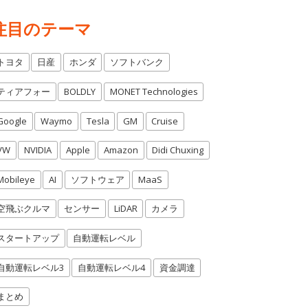
注目のテーマ
トヨタ
日産
ホンダ
ソフトバンク
ティアフォー
BOLDLY
MONET Technologies
Google
Waymo
Tesla
GM
Cruise
VW
NVIDIA
Apple
Amazon
Didi Chuxing
Mobileye
AI
ソフトウェア
MaaS
空飛ぶクルマ
センサー
LiDAR
カメラ
スタートアップ
自動運転レベル
自動運転レベル3
自動運転レベル4
資金調達
まとめ