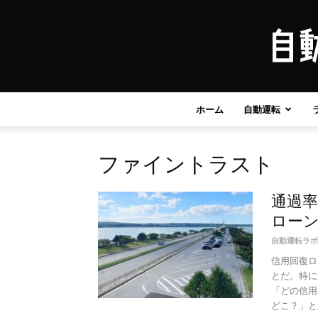
ホーム
自動運転
ファイントラスト
通過率
ローン
自動運転ラボ
信用回復ロ
とだ。特に
「どの信用
どこ？」と迷