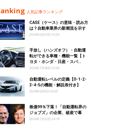
Ranking
人気記事ランキング
CASE（ケース）の意味・読み方
は？自動車業界の新潮流を示す
2026年6月25日 05:00
手放し（ハンズオフ）・自動運
転ができる車種・機能一覧【ト
ヨタ・ホンダ・日産・スバ...
2026年7月28日 05:00
自動運転レベルの定義【0･1･2･
3･4･5の機能・解説表付き】
2026年6月9日 05:00
株価99％下落！「自動運転界の
ジョブズ」の企業、破産で幕
2026年1月22日 06:39