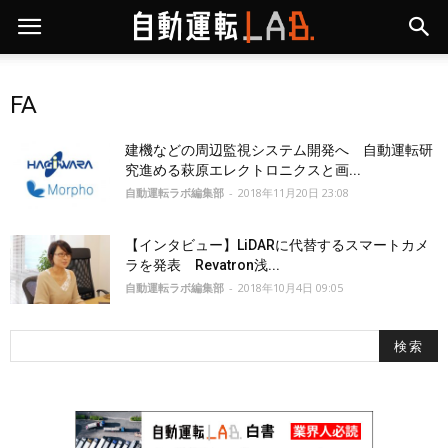
FA
建機などの周辺監視システム開発へ 自動運転研
究進める萩原エレクトロニクスと画...
自動運転ラボ編集部
-
2018年11月20日 23:08
【インタビュー】LiDARに代替するスマートカメ
ラを発表 Revatron浅...
自動運転ラボ編集部
-
2018年10月4日 09:05