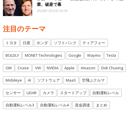
業、破産で幕
2026年1月22日 06:39
注目のテーマ
トヨタ
日産
ホンダ
ソフトバンク
ティアフォー
BOLDLY
MONET Technologies
Google
Waymo
Tesla
GM
Cruise
VW
NVIDIA
Apple
Amazon
Didi Chuxing
Mobileye
AI
ソフトウェア
MaaS
空飛ぶクルマ
センサー
LiDAR
カメラ
スタートアップ
自動運転レベル
自動運転レベル3
自動運転レベル4
資金調達
まとめ