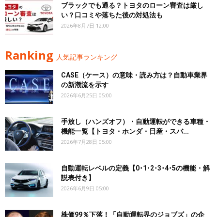
ブラックでも通る？トヨタのローン審査は厳し
い？口コミや落ちた後の対処法も
2026年8月7日 12:00
Ranking
人気記事ランキング
CASE（ケース）の意味・読み方は？自動車業界
の新潮流を示す
2026年6月25日 05:00
手放し（ハンズオフ）・自動運転ができる車種・
機能一覧【トヨタ・ホンダ・日産・スバ...
2026年7月28日 05:00
自動運転レベルの定義【0･1･2･3･4･5の機能・解
説表付き】
2026年6月9日 05:00
株価99％下落！「自動運転界のジョブズ」の企