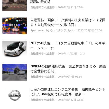
認識の最前線
自動運転ラボ編集部
-
2020年6月11日 07:04
自動運転、画像データ解析の主力企業は？（深掘
り！自動運転×データ 第13回）...
Sponsored by ウエスタンデジタル
-
2020年2月3日 04:06
NTTのAI技術、トヨタの自動運転車「LQ」の車載
エージェントに
自動運転ラボ編集部
-
2019年11月23日 10:13
NVIDIAの自動運転技術、完全解説＆まとめ 動画
で全世界に公開！
自動運転ラボ編集部
-
2019年9月7日 08:30
日産が自動運転エンジニア募集 脳機能をヒント
にしたDNN技術で転職案件 最新...
自動運転ラボ編集部
-
2018年8月12日 22:33