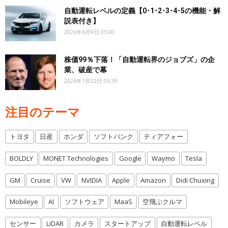
自動運転レベルの定義【0･1･2･3･4･5の機能・解
説表付き】
2026年6月9日 05:00
株価99％下落！「自動運転界のジョブズ」の企
業、破産で幕
2026年1月22日 06:39
注目のテーマ
トヨタ
日産
ホンダ
ソフトバンク
ティアフォー
BOLDLY
MONET Technologies
Google
Waymo
Tesla
GM
Cruise
VW
NVIDIA
Apple
Amazon
Didi Chuxing
Mobileye
AI
ソフトウェア
MaaS
空飛ぶクルマ
センサー
LiDAR
カメラ
スタートアップ
自動運転レベル