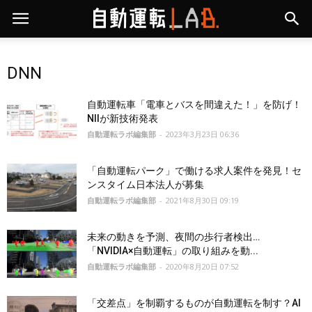
DNN
自動運転車「電車とバスを間違えた！」を防げ！
NIIが新技術発表
自動運転ラボ編集部
-
2023年3月23日 06:36
「自動運転パーク」で働ける求人案件を発見！セ
ンスタイム日本法人が募集
自動運転ラボ編集部
-
2021年8月30日 09:19
未来の動きを予測、夜間の歩行者検出…
「NVIDIA×自動運転」の取り組みを動...
自動運転ラボ編集部
-
2020年8月20日 07:52
「交差点」を制覇するものが自動運転を制す？AI