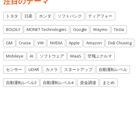
注目のテーマ
トヨタ
日産
ホンダ
ソフトバンク
ティアフォー
BOLDLY
MONET Technologies
Google
Waymo
Tesla
GM
Cruise
VW
NVIDIA
Apple
Amazon
Didi Chuxing
Mobileye
AI
ソフトウェア
MaaS
空飛ぶクルマ
センサー
LiDAR
カメラ
スタートアップ
自動運転レベル
自動運転レベル3
自動運転レベル4
資金調達
まとめ