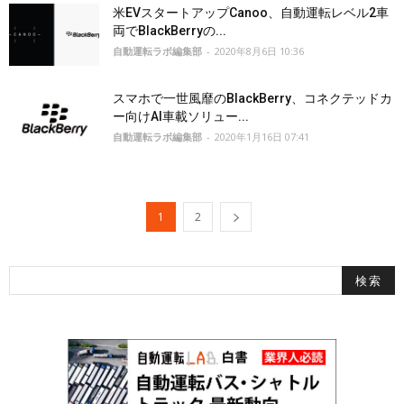
米EVスタートアップCanoo、自動運転レベル2車
両でBlackBerryの...
自動運転ラボ編集部
-
2020年8月6日 10:36
スマホで一世風靡のBlackBerry、コネクテッドカ
ー向けAI車載ソリュー...
自動運転ラボ編集部
-
2020年1月16日 07:41
1
2