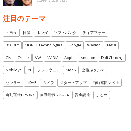
2026年1月22日 06:39
注目のテーマ
トヨタ
日産
ホンダ
ソフトバンク
ティアフォー
BOLDLY
MONET Technologies
Google
Waymo
Tesla
GM
Cruise
VW
NVIDIA
Apple
Amazon
Didi Chuxing
Mobileye
AI
ソフトウェア
MaaS
空飛ぶクルマ
センサー
LiDAR
カメラ
スタートアップ
自動運転レベル
自動運転レベル3
自動運転レベル4
資金調達
まとめ