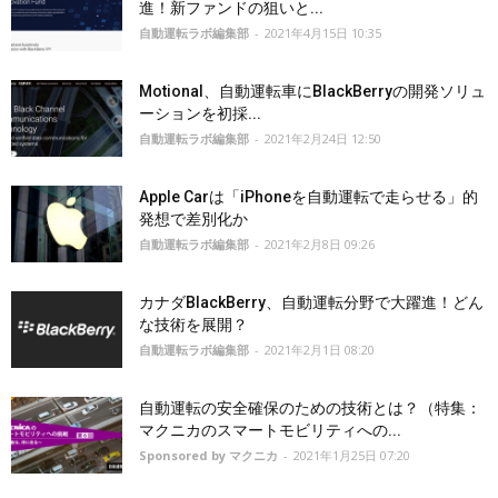
進！新ファンドの狙いと...
自動運転ラボ編集部
-
2021年4月15日 10:35
Motional、自動運転車にBlackBerryの開発ソリュ
ーションを初採...
自動運転ラボ編集部
-
2021年2月24日 12:50
Apple Carは「iPhoneを自動運転で走らせる」的
発想で差別化か
自動運転ラボ編集部
-
2021年2月8日 09:26
カナダBlackBerry、自動運転分野で大躍進！どん
な技術を展開？
自動運転ラボ編集部
-
2021年2月1日 08:20
自動運転の安全確保のための技術とは？（特集：
マクニカのスマートモビリティへの...
Sponsored by マクニカ
-
2021年1月25日 07:20