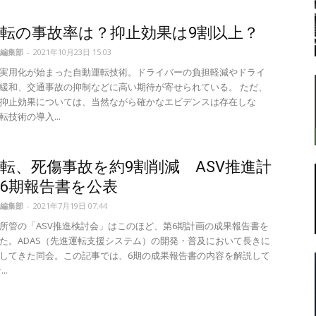
転の事故率は？抑止効果は9割以上？
編集部
-
2021年10月23日 15:03
転
実用化が始まった自動運転技術。ドライバーの負担軽減やドライ
緩和、交通事故の抑制などに高い期待が寄せられている。 ただ、
抑止効果については、当然ながら確かなエビデンスは存在しな
技術の導入...
ラ
転、死傷事故を約9割削減 ASV推進計
6期報告書を公表
編集部
-
2021年7月19日 07:44
所管の「ASV推進検討会」はこのほど、第6期計画の成果報告書を
た。ADAS（先進運転支援システム）の開発・普及において長きに
ボ
してきた同会。この記事では、6期の成果報告書の内容を解説して
..