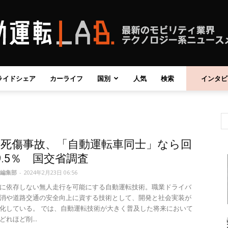
ライドシェア
カーライフ
国別
人気
検索
インタビ
自
の死傷事故、「自動運転車同士」なら回
動
9.5％ 国交省調査
編集部
-
2024年2月23日 06:56
に依存しない無人走行を可能にする自動運転技術。職業ドライバ
消や道路交通の安全向上に資する技術として、開発と社会実装が
化している。 では、自動運転技術が大きく普及した将来において
運
れほど削...