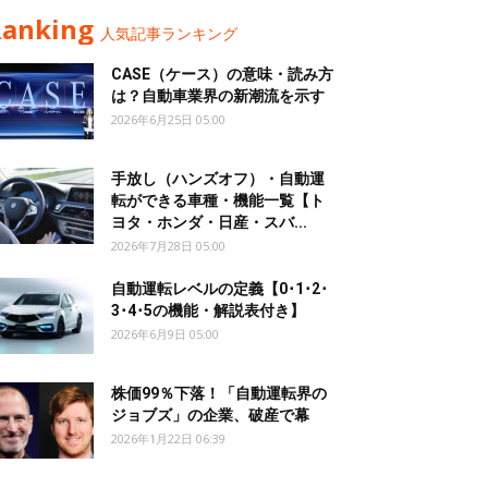
Ranking
人気記事ランキング
CASE（ケース）の意味・読み方
は？自動車業界の新潮流を示す
2026年6月25日 05:00
手放し（ハンズオフ）・自動運
転ができる車種・機能一覧【ト
ヨタ・ホンダ・日産・スバ...
2026年7月28日 05:00
自動運転レベルの定義【0･1･2･
3･4･5の機能・解説表付き】
2026年6月9日 05:00
株価99％下落！「自動運転界の
ジョブズ」の企業、破産で幕
2026年1月22日 06:39