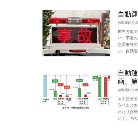
自動運
自動運転ラボ
世界各地で
バー不足の
交通事故の
い。自動運転
自動運
画、第
自動運転ラボ
国土交通省
取りまとめ
わたり貢献
いく。 ちな.