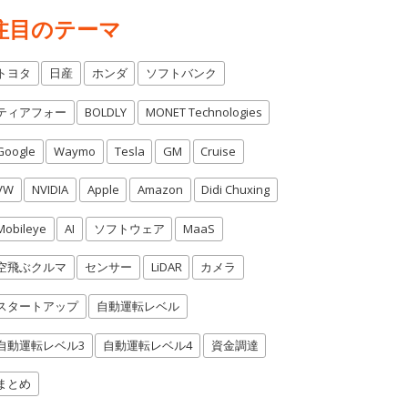
注目のテーマ
トヨタ
日産
ホンダ
ソフトバンク
ティアフォー
BOLDLY
MONET Technologies
Google
Waymo
Tesla
GM
Cruise
VW
NVIDIA
Apple
Amazon
Didi Chuxing
Mobileye
AI
ソフトウェア
MaaS
空飛ぶクルマ
センサー
LiDAR
カメラ
スタートアップ
自動運転レベル
自動運転レベル3
自動運転レベル4
資金調達
まとめ