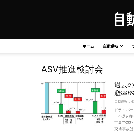
ホーム
自動運転
ASV推進検討会
過去
避率8
自動運転ラボ
ドライバー
ー不足の解
世界で本格
交通事故はど