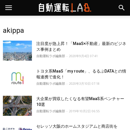
akippa
注目度が急上昇！「MaaS×不動産」最新のビジネ
ス事例まとめ
自動運転ラボ編集部
-
2020年9月4日 07:41
トヨタ系MaaS「my route」、るるぶDATAとの情
報連携で進化！
自動運転ラボ編集部
-
2020年3月10日 07:18
大企業が買収したくなる有望MaaS系ベンチャー
10選
自動運転ラボ編集部
-
2019年10月2日 06:55
セレッソ大阪のホームスタジアムと商店街を