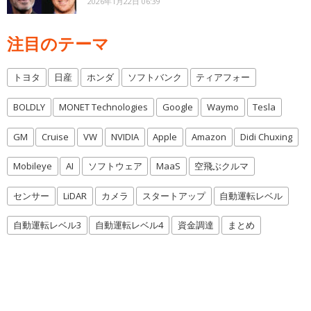
2026年1月22日 06:39
注目のテーマ
トヨタ
日産
ホンダ
ソフトバンク
ティアフォー
BOLDLY
MONET Technologies
Google
Waymo
Tesla
GM
Cruise
VW
NVIDIA
Apple
Amazon
Didi Chuxing
Mobileye
AI
ソフトウェア
MaaS
空飛ぶクルマ
センサー
LiDAR
カメラ
スタートアップ
自動運転レベル
自動運転レベル3
自動運転レベル4
資金調達
まとめ