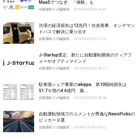
MaaSでつなぎ、「体験」も
自動運転ラボ編集部
-
2019年9月20日 06:47
渋滞の経済損失は12兆円！住友商事、オンデマン
ドバスで解決に乗り出す
自動運転ラボ編集部
-
2019年8月30日 07:32
J-Startup選定、新たに自動運転開発のティアフ
ォーやオプティマインド
自動運転ラボ編集部
-
2019年6月26日 00:17
駐車場シェア事業のakippa、第10期純損失は
51.7％増の4.6億円 最...
自動運転ラボ編集部
-
2019年5月24日 08:48
自動運転領域でのコメントが秀逸なNewsPicksの
ピッカー９選
自動運転ラボ編集部
-
2019年3月16日 04:12