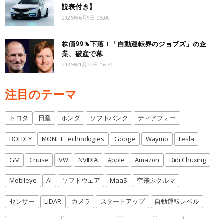
説表付き】
2026年6月9日 05:00
株価99％下落！「自動運転界のジョブズ」の企
業、破産で幕
2026年1月22日 06:39
注目のテーマ
トヨタ
日産
ホンダ
ソフトバンク
ティアフォー
BOLDLY
MONET Technologies
Google
Waymo
Tesla
GM
Cruise
VW
NVIDIA
Apple
Amazon
Didi Chuxing
Mobileye
AI
ソフトウェア
MaaS
空飛ぶクルマ
センサー
LiDAR
カメラ
スタートアップ
自動運転レベル