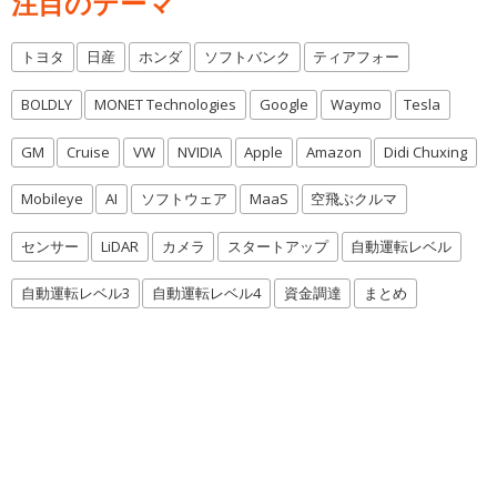
注目のテーマ
トヨタ
日産
ホンダ
ソフトバンク
ティアフォー
BOLDLY
MONET Technologies
Google
Waymo
Tesla
GM
Cruise
VW
NVIDIA
Apple
Amazon
Didi Chuxing
Mobileye
AI
ソフトウェア
MaaS
空飛ぶクルマ
センサー
LiDAR
カメラ
スタートアップ
自動運転レベル
自動運転レベル3
自動運転レベル4
資金調達
まとめ