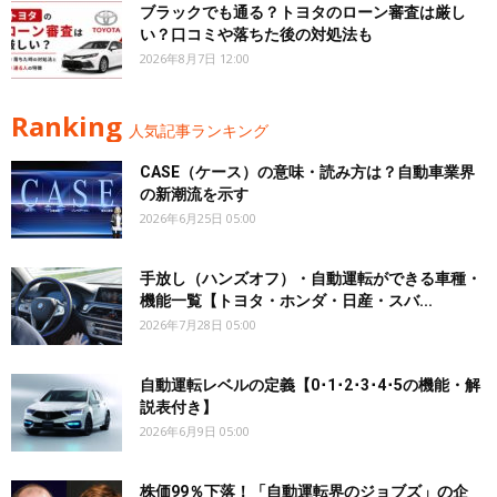
ブラックでも通る？トヨタのローン審査は厳し
い？口コミや落ちた後の対処法も
2026年8月7日 12:00
Ranking
人気記事ランキング
CASE（ケース）の意味・読み方は？自動車業界
の新潮流を示す
2026年6月25日 05:00
手放し（ハンズオフ）・自動運転ができる車種・
機能一覧【トヨタ・ホンダ・日産・スバ...
2026年7月28日 05:00
自動運転レベルの定義【0･1･2･3･4･5の機能・解
説表付き】
2026年6月9日 05:00
株価99％下落！「自動運転界のジョブズ」の企