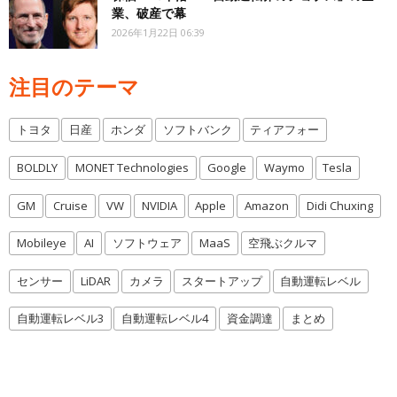
業、破産で幕
2026年1月22日 06:39
注目のテーマ
トヨタ
日産
ホンダ
ソフトバンク
ティアフォー
BOLDLY
MONET Technologies
Google
Waymo
Tesla
GM
Cruise
VW
NVIDIA
Apple
Amazon
Didi Chuxing
Mobileye
AI
ソフトウェア
MaaS
空飛ぶクルマ
センサー
LiDAR
カメラ
スタートアップ
自動運転レベル
自動運転レベル3
自動運転レベル4
資金調達
まとめ