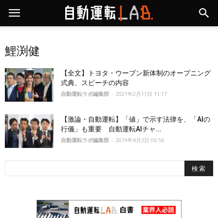
鯉渕健
【全文】トヨタ・ウーブン新体制のオープニング
式典、スピーチの内容
自動運転ラボ編集部
-
2021年2月11日 11:17
【激論・自動運転】「値」で示す法律を、「AIの
行儀」も重要 自動運転AIチャ...
自動運転ラボ編集部
-
2019年4月3日 06:56