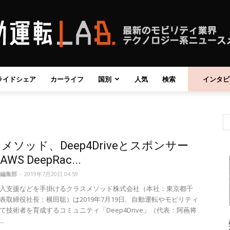
ライドシェア
カーライフ
国別
人気
検索
インタビ
自
メソッド、Deep4Driveとスポンサー
動
S DeepRac...
編集部
-
2019年7月20日 04:59
入支援などを手掛けるクラスメソッド株式会社（本社：東京都千
表取締役社長：横田聡）は2019年7月19日、自動運転やモビリティ
て技術者を育成するコミュニティ「Deep4Drive」（代表：阿蘓将
運
.