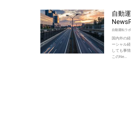
自動
New
自動運転ラボ
国内外の経
ーシャル経
しても事情
このNe...