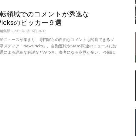
運転領域でのコメントが秀逸な
sPicksのピッカー９選
転
編集部
-
2019年3月16日 04:12
済ニュースが集まり、専門家らの自由なコメントも閲覧できるソ
済メディア「NewsPicks」。自動運転やMaaS関連のニュースに対
通による詳細な解説などがつき、参考になる意見が多い。 今回は
ラ
ボ