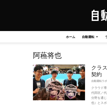
ホーム
自動運転
阿蘓将也
クラス
契約 AW
自動運転ラボ
クラウド導
代田区／代
分野を通じ
也）とスポ..