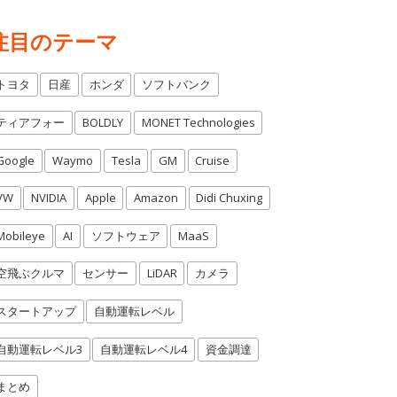
注目のテーマ
トヨタ
日産
ホンダ
ソフトバンク
ティアフォー
BOLDLY
MONET Technologies
Google
Waymo
Tesla
GM
Cruise
VW
NVIDIA
Apple
Amazon
Didi Chuxing
Mobileye
AI
ソフトウェア
MaaS
空飛ぶクルマ
センサー
LiDAR
カメラ
スタートアップ
自動運転レベル
自動運転レベル3
自動運転レベル4
資金調達
まとめ