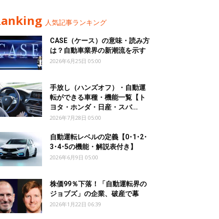
Ranking
人気記事ランキング
CASE（ケース）の意味・読み方
は？自動車業界の新潮流を示す
2026年6月25日 05:00
手放し（ハンズオフ）・自動運
転ができる車種・機能一覧【ト
ヨタ・ホンダ・日産・スバ...
2026年7月28日 05:00
自動運転レベルの定義【0･1･2･
3･4･5の機能・解説表付き】
2026年6月9日 05:00
株価99％下落！「自動運転界の
ジョブズ」の企業、破産で幕
2026年1月22日 06:39