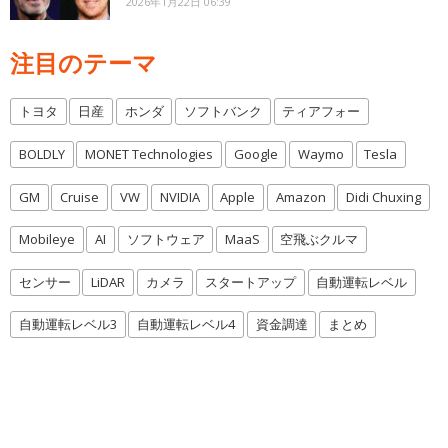
2026年1月22日 06:39
注目のテーマ
トヨタ
日産
ホンダ
ソフトバンク
ティアフォー
BOLDLY
MONET Technologies
Google
Waymo
Tesla
GM
Cruise
VW
NVIDIA
Apple
Amazon
Didi Chuxing
Mobileye
AI
ソフトウェア
MaaS
空飛ぶクルマ
センサー
LiDAR
カメラ
スタートアップ
自動運転レベル
自動運転レベル3
自動運転レベル4
資金調達
まとめ