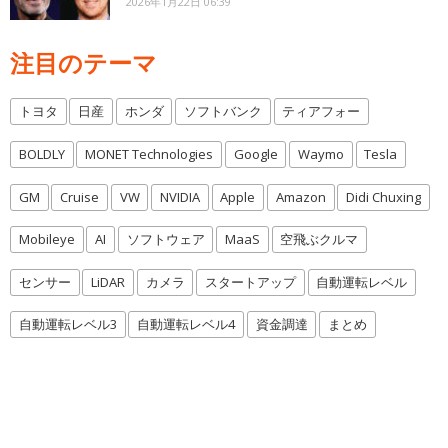
2026年1月22日 06:39
注目のテーマ
トヨタ
日産
ホンダ
ソフトバンク
ティアフォー
BOLDLY
MONET Technologies
Google
Waymo
Tesla
GM
Cruise
VW
NVIDIA
Apple
Amazon
Didi Chuxing
Mobileye
AI
ソフトウェア
MaaS
空飛ぶクルマ
センサー
LiDAR
カメラ
スタートアップ
自動運転レベル
自動運転レベル3
自動運転レベル4
資金調達
まとめ