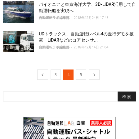
パイオニアと東京海洋大学、3D-LiDAR活用して自
動運転船を実現へ
自動運転ラボ編集部
-
2018年12月24日 17:46
UDトラックス、自動運転レベル4の走行デモを披
露 LiDARなどのコアセンサ...
自動運転ラボ編集部
-
2018年12月14日 21:04
3
4
5