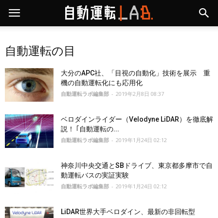
自動運転の目
大分のAPC社、「目視の自動化」技術を展示 重
機の自動運転化にも応用化
自動運転ラボ編集部
-
2019年2月8日 08:37
ベロダインライダー（Velodyne LiDAR）を徹底解
説！ ｢自動運転の...
自動運転ラボ編集部
-
2019年1月24日 02:12
神奈川中央交通とSBドライブ、東京都多摩市で自
動運転バスの実証実験
自動運転ラボ編集部
-
2019年1月24日 02:12
LiDAR世界大手ベロダイン、最新の非回転型