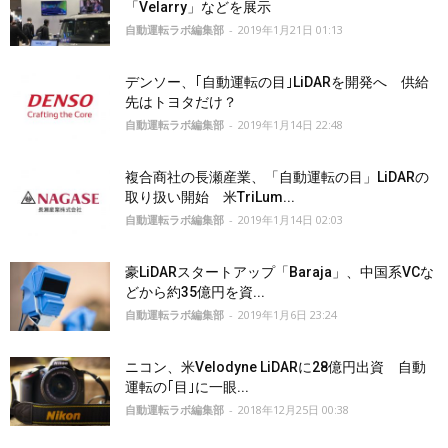
「Velarry」などを展示
自動運転ラボ編集部
-
2019年1月21日 01:13
デンソー、｢自動運転の目｣LiDARを開発へ 供給
先はトヨタだけ？
自動運転ラボ編集部
-
2019年1月14日 22:48
複合商社の長瀬産業、「自動運転の目」LiDARの
取り扱い開始 米TriLum...
自動運転ラボ編集部
-
2019年1月14日 02:03
豪LiDARスタートアップ「Baraja」、中国系VCな
どから約35億円を資...
自動運転ラボ編集部
-
2019年1月6日 23:24
ニコン、米Velodyne LiDARに28億円出資 自動
運転の｢目｣に一眼...
自動運転ラボ編集部
-
2018年12月25日 00:38