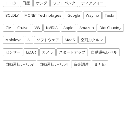
トヨタ
日産
ホンダ
ソフトバンク
ティアフォー
BOLDLY
MONET Technologies
Google
Waymo
Tesla
GM
Cruise
VW
NVIDIA
Apple
Amazon
Didi Chuxing
Mobileye
AI
ソフトウェア
MaaS
空飛ぶクルマ
センサー
LiDAR
カメラ
スタートアップ
自動運転レベル
自動運転レベル3
自動運転レベル4
資金調達
まとめ