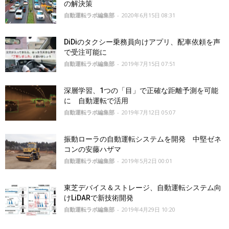
の解決策
自動運転ラボ編集部
-
2020年6月15日 08:31
DiDiのタクシー乗務員向けアプリ、配車依頼を声
で受注可能に
自動運転ラボ編集部
-
2019年7月15日 07:51
深層学習、1つの「目」で正確な距離予測を可能
に 自動運転で活用
自動運転ラボ編集部
-
2019年7月12日 05:07
振動ローラの自動運転システムを開発 中堅ゼネ
コンの安藤ハザマ
自動運転ラボ編集部
-
2019年5月2日 00:01
東芝デバイス＆ストレージ、自動運転システム向
けLiDARで新技術開発
自動運転ラボ編集部
-
2019年4月29日 10:20