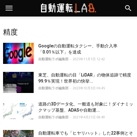
精度
Googleの自動運転タクシー、手動介入率
「0.01％以下」を達成
自動運転ラボ編集部
-
2025年11月1日 12:42
東芝、自動運転の目「LiDAR」の物体追跡で精度
99.9％実現！世界初の快挙...
自動運転ラボ編集部
-
2023年10月3日 06:45
道路の3Dデータ化、一般道も対象に！ダイナミッ
クマップ基盤、ADASや自動運...
自動運転ラボ編集部
-
2021年4月21日 08:49
自動運転車でも「ヒヤリハット」した22事例とそ