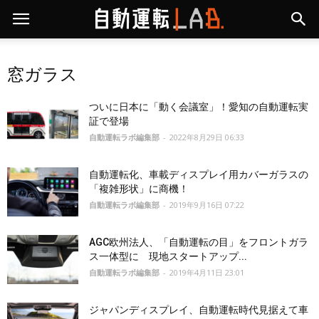
窓ガラス
ついに日本に「動く会議室」！愛知の自動運転実
証で登場
自動運転ラボ編集部
-
2022年8月29日 06:33
自動運転化、車載ディスプレイ用カバーガラスの
「複雑形状」に商機！
自動運転ラボ編集部
-
2019年9月16日 07:22
AGC欧州法人、「自動運転の目」をフロントガラ
ス一体型に 現地スタートアップ...
自動運転ラボ編集部
-
2019年4月11日 23:01
ジャパンディスプレイ、自動運転時代見据えて車