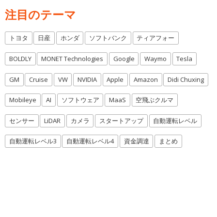
注目のテーマ
トヨタ
日産
ホンダ
ソフトバンク
ティアフォー
BOLDLY
MONET Technologies
Google
Waymo
Tesla
GM
Cruise
VW
NVIDIA
Apple
Amazon
Didi Chuxing
Mobileye
AI
ソフトウェア
MaaS
空飛ぶクルマ
センサー
LiDAR
カメラ
スタートアップ
自動運転レベル
自動運転レベル3
自動運転レベル4
資金調達
まとめ