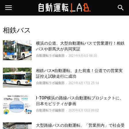
相鉄バス
横浜の公道、大型自動運転バスで営業運行！相鉄
バスや群馬大が共同実証
自動運転ラボ編集部
-
2021年9月6日 08:55
相鉄バス×自動運転、また前進！公道での営業実
証控え試験走行に成功
自動運転ラボ編集部
-
2021年4月17日 23:14
I･TOP横浜の路線バス自動運転プロジェクトに、
日本モビリティが参画
自動運転ラボ編集部
-
2020年8月13日 09:02
大型路線バスの自動運転、「営業所内」で社会受