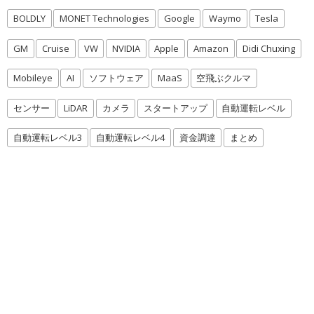
BOLDLY
MONET Technologies
Google
Waymo
Tesla
GM
Cruise
VW
NVIDIA
Apple
Amazon
Didi Chuxing
Mobileye
AI
ソフトウェア
MaaS
空飛ぶクルマ
センサー
LiDAR
カメラ
スタートアップ
自動運転レベル
自動運転レベル3
自動運転レベル4
資金調達
まとめ