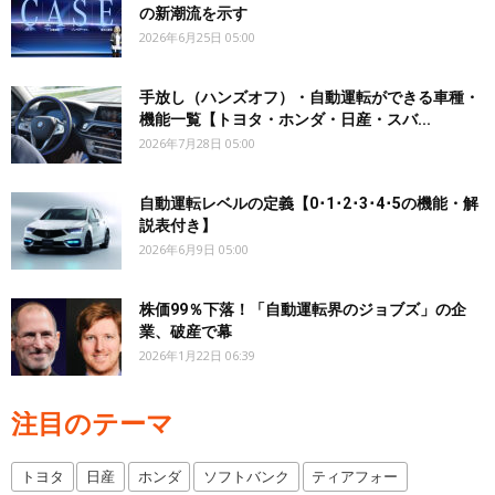
の新潮流を示す
2026年6月25日 05:00
手放し（ハンズオフ）・自動運転ができる車種・
機能一覧【トヨタ・ホンダ・日産・スバ...
2026年7月28日 05:00
自動運転レベルの定義【0･1･2･3･4･5の機能・解
説表付き】
2026年6月9日 05:00
株価99％下落！「自動運転界のジョブズ」の企
業、破産で幕
2026年1月22日 06:39
注目のテーマ
トヨタ
日産
ホンダ
ソフトバンク
ティアフォー