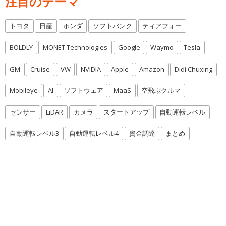
注目のテーマ
トヨタ
日産
ホンダ
ソフトバンク
ティアフォー
BOLDLY
MONET Technologies
Google
Waymo
Tesla
GM
Cruise
VW
NVIDIA
Apple
Amazon
Didi Chuxing
Mobileye
AI
ソフトウェア
MaaS
空飛ぶクルマ
センサー
LiDAR
カメラ
スタートアップ
自動運転レベル
自動運転レベル3
自動運転レベル4
資金調達
まとめ