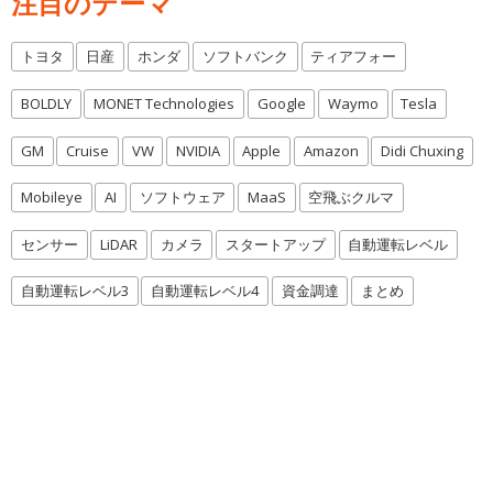
注目のテーマ
トヨタ
日産
ホンダ
ソフトバンク
ティアフォー
BOLDLY
MONET Technologies
Google
Waymo
Tesla
GM
Cruise
VW
NVIDIA
Apple
Amazon
Didi Chuxing
Mobileye
AI
ソフトウェア
MaaS
空飛ぶクルマ
センサー
LiDAR
カメラ
スタートアップ
自動運転レベル
自動運転レベル3
自動運転レベル4
資金調達
まとめ