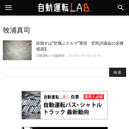
牧浦真司
目指すは”空飛ぶクルマ”実現 官民評議会の全構
成員3...
自動運転ラボ編集部
-
2018年11月16日 00:16