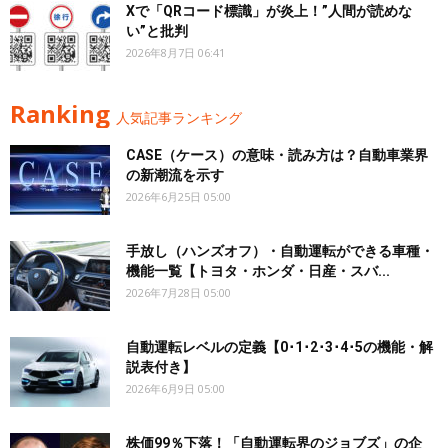
Xで「QRコード標識」が炎上！”人間が読めな
い”と批判
2026年8月7日 06:41
Ranking
人気記事ランキング
CASE（ケース）の意味・読み方は？自動車業界
の新潮流を示す
2026年6月25日 05:00
手放し（ハンズオフ）・自動運転ができる車種・
機能一覧【トヨタ・ホンダ・日産・スバ...
2026年7月28日 05:00
自動運転レベルの定義【0･1･2･3･4･5の機能・解
説表付き】
2026年6月9日 05:00
株価99％下落！「自動運転界のジョブズ」の企