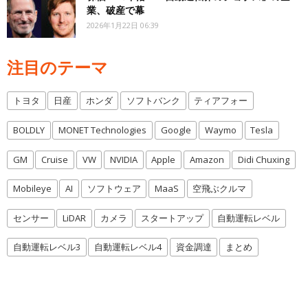
業、破産で幕
2026年1月22日 06:39
注目のテーマ
トヨタ
日産
ホンダ
ソフトバンク
ティアフォー
BOLDLY
MONET Technologies
Google
Waymo
Tesla
GM
Cruise
VW
NVIDIA
Apple
Amazon
Didi Chuxing
Mobileye
AI
ソフトウェア
MaaS
空飛ぶクルマ
センサー
LiDAR
カメラ
スタートアップ
自動運転レベル
自動運転レベル3
自動運転レベル4
資金調達
まとめ