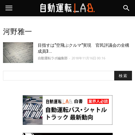
河野雅一
目指すは”空飛ぶクルマ”実現 官民評議会の全構
成員3...
自動運転ラボ編集部
-
2018年11月16日 00:16