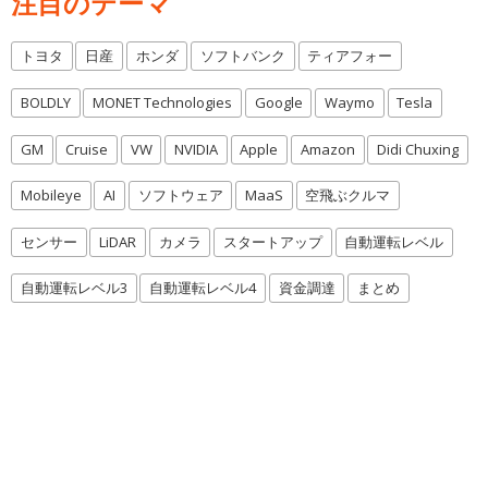
注目のテーマ
トヨタ
日産
ホンダ
ソフトバンク
ティアフォー
BOLDLY
MONET Technologies
Google
Waymo
Tesla
GM
Cruise
VW
NVIDIA
Apple
Amazon
Didi Chuxing
Mobileye
AI
ソフトウェア
MaaS
空飛ぶクルマ
センサー
LiDAR
カメラ
スタートアップ
自動運転レベル
自動運転レベル3
自動運転レベル4
資金調達
まとめ