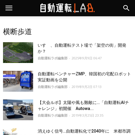
横断歩道
いすゞ、自動運転テスト場で「架空の街」開発
か？
自動運転ラボ編集部
-
2025年9月9日 06:47
自動運転ベンチャーZMP、韓国初の宅配ロボット
実証動画を公開
自動運転ラボ編集部
-
2019年9月2日 07:13
【大会ルポ】太陽や風も難敵に…「自動運転AIチ
ャレンジ」初開催 Autowa...
自動運転ラボ編集部
-
2019年3月25日 23:35
消えゆく信号…自動運転化で2040年に 米都市調