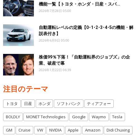
機能一覧【トヨタ・ホンダ・日産・スバ...
2026年7月28日 05:00
自動運転レベルの定義【0･1･2･3･4･5の機能・解
説表付き】
2026年6月9日 05:00
株価99％下落！「自動運転界のジョブズ」の企
業、破産で幕
2026年1月22日 06:39
注目のテーマ
トヨタ
日産
ホンダ
ソフトバンク
ティアフォー
BOLDLY
MONET Technologies
Google
Waymo
Tesla
GM
Cruise
VW
NVIDIA
Apple
Amazon
Didi Chuxing