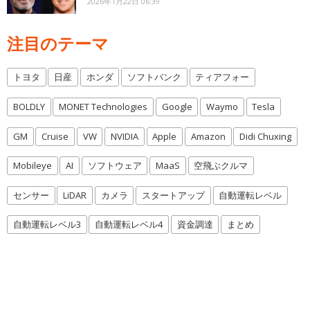
2026年1月22日 06:39
注目のテーマ
トヨタ
日産
ホンダ
ソフトバンク
ティアフォー
BOLDLY
MONET Technologies
Google
Waymo
Tesla
GM
Cruise
VW
NVIDIA
Apple
Amazon
Didi Chuxing
Mobileye
AI
ソフトウェア
MaaS
空飛ぶクルマ
センサー
LiDAR
カメラ
スタートアップ
自動運転レベル
自動運転レベル3
自動運転レベル4
資金調達
まとめ