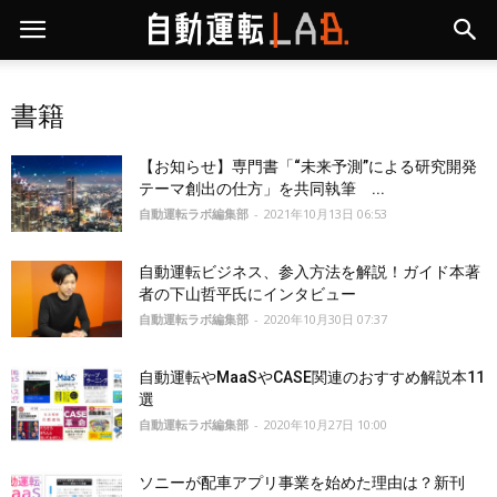
書籍
【お知らせ】専門書「“未来予測”による研究開発
テーマ創出の仕方」を共同執筆 ...
自動運転ラボ編集部
-
2021年10月13日 06:53
自動運転ビジネス、参入方法を解説！ガイド本著
者の下山哲平氏にインタビュー
自動運転ラボ編集部
-
2020年10月30日 07:37
自動運転やMaaSやCASE関連のおすすめ解説本11
選
自動運転ラボ編集部
-
2020年10月27日 10:00
ソニーが配車アプリ事業を始めた理由は？新刊