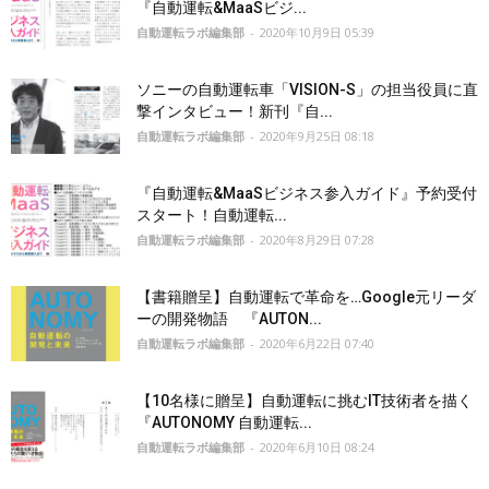
『自動運転&MaaSビジ...
自動運転ラボ編集部
-
2020年10月9日 05:39
ソニーの自動運転車「VISION-S」の担当役員に直
撃インタビュー！新刊『自...
自動運転ラボ編集部
-
2020年9月25日 08:18
『自動運転&MaaSビジネス参入ガイド』予約受付
スタート！自動運転...
自動運転ラボ編集部
-
2020年8月29日 07:28
【書籍贈呈】自動運転で革命を…Google元リーダ
ーの開発物語 『AUTON...
自動運転ラボ編集部
-
2020年6月22日 07:40
【10名様に贈呈】自動運転に挑むIT技術者を描く
『AUTONOMY 自動運転...
自動運転ラボ編集部
-
2020年6月10日 08:24