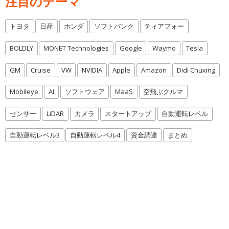
注目のテーマ
トヨタ
日産
ホンダ
ソフトバンク
ティアフォー
BOLDLY
MONET Technologies
Google
Waymo
Tesla
GM
Cruise
VW
NVIDIA
Apple
Amazon
Didi Chuxing
Mobileye
AI
ソフトウェア
MaaS
空飛ぶクルマ
センサー
LiDAR
カメラ
スタートアップ
自動運転レベル
自動運転レベル3
自動運転レベル4
資金調達
まとめ