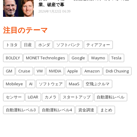
業、破産で幕
2026年1月22日 06:39
注目のテーマ
トヨタ
日産
ホンダ
ソフトバンク
ティアフォー
BOLDLY
MONET Technologies
Google
Waymo
Tesla
GM
Cruise
VW
NVIDIA
Apple
Amazon
Didi Chuxing
Mobileye
AI
ソフトウェア
MaaS
空飛ぶクルマ
センサー
LiDAR
カメラ
スタートアップ
自動運転レベル
自動運転レベル3
自動運転レベル4
資金調達
まとめ