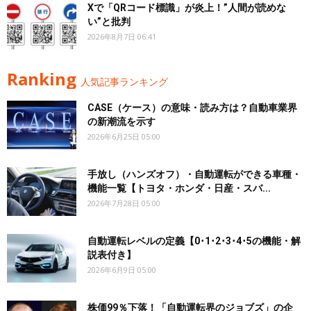
Xで「QRコード標識」が炎上！”人間が読めな
い”と批判
2026年8月7日 06:41
Ranking
人気記事ランキング
CASE（ケース）の意味・読み方は？自動車業界
の新潮流を示す
2026年6月25日 05:00
手放し（ハンズオフ）・自動運転ができる車種・
機能一覧【トヨタ・ホンダ・日産・スバ...
2026年7月28日 05:00
自動運転レベルの定義【0･1･2･3･4･5の機能・解
説表付き】
2026年6月9日 05:00
株価99％下落！「自動運転界のジョブズ」の企