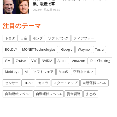
業、破産で幕
2026年1月22日 06:39
注目のテーマ
トヨタ
日産
ホンダ
ソフトバンク
ティアフォー
BOLDLY
MONET Technologies
Google
Waymo
Tesla
GM
Cruise
VW
NVIDIA
Apple
Amazon
Didi Chuxing
Mobileye
AI
ソフトウェア
MaaS
空飛ぶクルマ
センサー
LiDAR
カメラ
スタートアップ
自動運転レベル
自動運転レベル3
自動運転レベル4
資金調達
まとめ