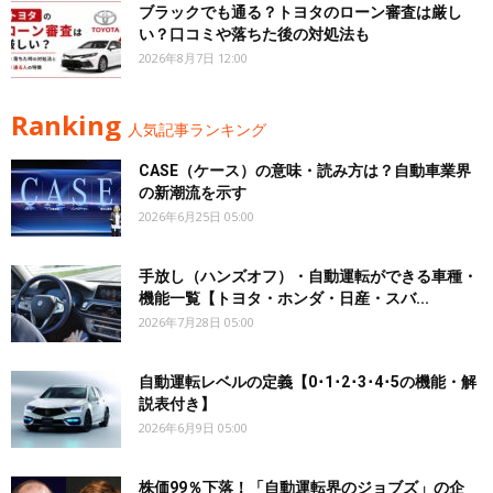
ブラックでも通る？トヨタのローン審査は厳し
い？口コミや落ちた後の対処法も
2026年8月7日 12:00
Ranking
人気記事ランキング
CASE（ケース）の意味・読み方は？自動車業界
の新潮流を示す
2026年6月25日 05:00
手放し（ハンズオフ）・自動運転ができる車種・
機能一覧【トヨタ・ホンダ・日産・スバ...
2026年7月28日 05:00
自動運転レベルの定義【0･1･2･3･4･5の機能・解
説表付き】
2026年6月9日 05:00
株価99％下落！「自動運転界のジョブズ」の企