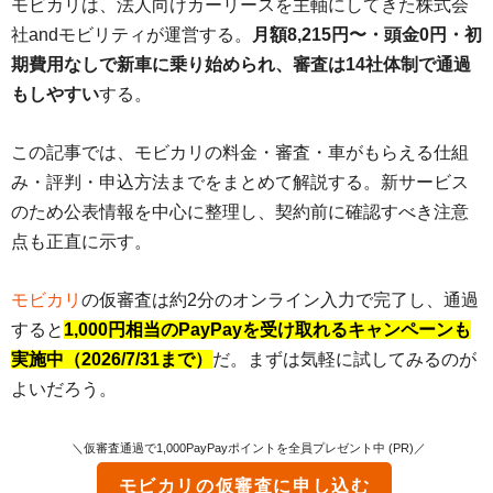
モビカリは、法人向けカーリースを主軸にしてきた株式会
社andモビリティが運営する。
月額8,215円〜・頭金0円・初
期費用なしで新車に乗り始められ、審査は14社体制で通過
もしやすい
する。
この記事では、モビカリの料金・審査・車がもらえる仕組
み・評判・申込方法までをまとめて解説する。新サービス
のため公表情報を中心に整理し、契約前に確認すべき注意
点も正直に示す。
モビカリ
の仮審査は約2分のオンライン入力で完了し、通過
すると
1,000円相当のPayPayを受け取れるキャンペーンも
実施中（2026/7/31まで）
だ。まずは気軽に試してみるのが
よいだろう。
＼仮審査通過で1,000PayPayポイントを全員プレゼント中 (PR)／
モビカリ
の仮審査に申し込む