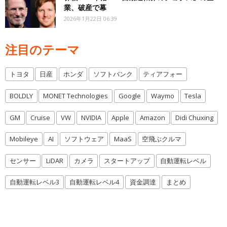
業、破産で幕
2026年1月22日 06:39
注目のテーマ
トヨタ
日産
ホンダ
ソフトバンク
ティアフォー
BOLDLY
MONET Technologies
Google
Waymo
Tesla
GM
Cruise
VW
NVIDIA
Apple
Amazon
Didi Chuxing
Mobileye
AI
ソフトウェア
MaaS
空飛ぶクルマ
センサー
LiDAR
カメラ
スタートアップ
自動運転レベル
自動運転レベル3
自動運転レベル4
資金調達
まとめ