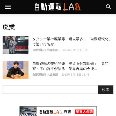
廃業
タクシー業の廃業等、過去最多！「自動運転化」
で追い打ちか
自動運転ラボ編集部
-
2025年2月10日 06:41
自動運転の技術開発「消える付加価値」 専門
家・下山哲平が語る「業界再編の今後...
自動運転ラボ編集部
-
2025年1月11日 06:44