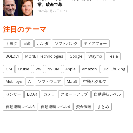
業、破産で幕
2026年1月22日 06:39
注目のテーマ
トヨタ
日産
ホンダ
ソフトバンク
ティアフォー
BOLDLY
MONET Technologies
Google
Waymo
Tesla
GM
Cruise
VW
NVIDIA
Apple
Amazon
Didi Chuxing
Mobileye
AI
ソフトウェア
MaaS
空飛ぶクルマ
センサー
LiDAR
カメラ
スタートアップ
自動運転レベル
自動運転レベル3
自動運転レベル4
資金調達
まとめ