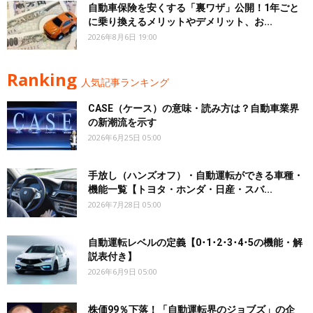
自動車保険を安くする「裏ワザ」公開！1年ごと
に乗り換えるメリットやデメリット、お...
2026年8月6日 19:00
Ranking
人気記事ランキング
CASE（ケース）の意味・読み方は？自動車業界
の新潮流を示す
2026年6月25日 05:00
手放し（ハンズオフ）・自動運転ができる車種・
機能一覧【トヨタ・ホンダ・日産・スバ...
2026年7月28日 05:00
自動運転レベルの定義【0･1･2･3･4･5の機能・解
説表付き】
2026年6月9日 05:00
株価99％下落！「自動運転界のジョブズ」の企