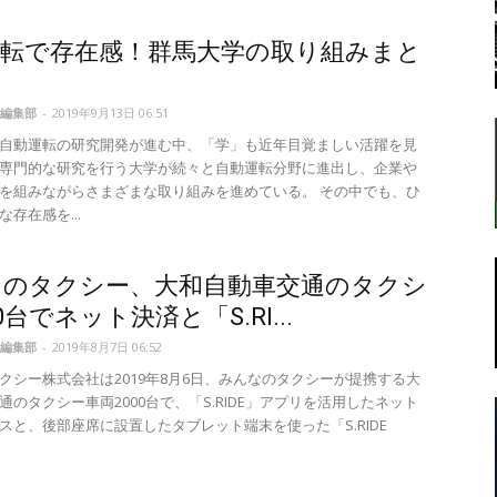
運転で存在感！群馬大学の取り組みまと
転
編集部
-
2019年9月13日 06:51
自動運転の研究開発が進む中、「学」も近年目覚ましい活躍を見
専門的な研究を行う大学が続々と自動運転分野に進出し、企業や
を組みながらさまざまな取り組みを進めている。 その中でも、ひ
存在感を...
ラ
なのタクシー、大和自動車交通のタクシ
0台でネット決済と「S.RI...
編集部
-
2019年8月7日 06:52
クシー株式会社は2019年8月6日、みんなのタクシーが提携する大
ボ
通のタクシー車両2000台で、「S.RIDE」アプリを活用したネット
スと、後部座席に設置したタブレット端末を使った「S.RIDE