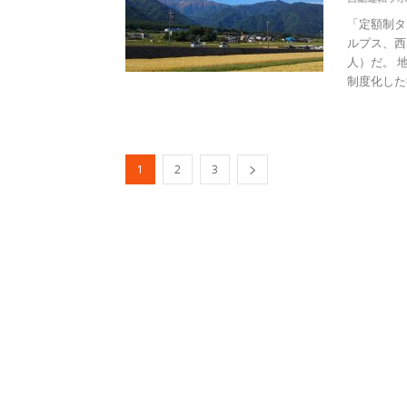
「定額制タ
ルプス、西
人）だ。 
制度化した後
1
2
3