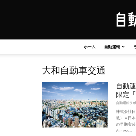
ホーム
自動運転
大和自動車交通
自動
限定「
自動運転ラボ
株式会社日
教）＝日本
の早期実装
Assess...