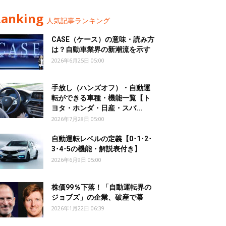
Ranking
人気記事ランキング
CASE（ケース）の意味・読み方
は？自動車業界の新潮流を示す
2026年6月25日 05:00
手放し（ハンズオフ）・自動運
転ができる車種・機能一覧【ト
ヨタ・ホンダ・日産・スバ...
2026年7月28日 05:00
自動運転レベルの定義【0･1･2･
3･4･5の機能・解説表付き】
2026年6月9日 05:00
株価99％下落！「自動運転界の
ジョブズ」の企業、破産で幕
2026年1月22日 06:39