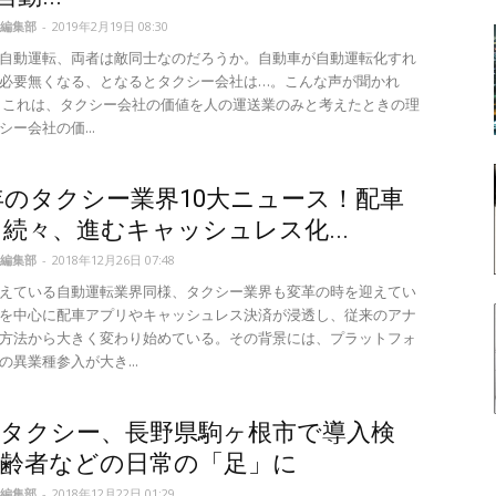
編集部
-
2019年2月19日 08:30
自動運転、両者は敵同士なのだろうか。自動車が自動運転化すれ
必要無くなる、となるとタクシー会社は…。こんな声が聞かれ
しこれは、タクシー会社の価値を人の運送業のみと考えたときの理
ー会社の価...
8年のタクシー業界10大ニュース！配車
続々、進むキャッシュレス化...
編集部
-
2018年12月26日 07:48
えている自動運転業界同様、タクシー業界も変革の時を迎えてい
を中心に配車アプリやキャッシュレス決済が浸透し、従来のアナ
方法から大きく変わり始めている。その背景には、プラットフォ
の異業種参入が大き...
制タクシー、長野県駒ヶ根市で導入検
高齢者などの日常の「足」に
編集部
-
2018年12月22日 01:29