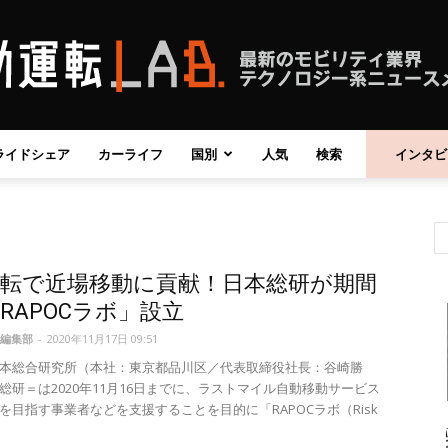
ライドシェア
カーライフ
国別
人気
検索
インタビ
自
運転で近場移動に貢献！日本総研が期間
動
RAPOCラボ」設立
編集部
-
2020年11月17日 09:51
本総合研究所（本社：東京都品川区／代表取締役社長：谷崎勝
総研＝は2020年11月16日までに、ラストマイル自動移動サービス
を目指す事業者などを支援することを目的に「RAPOCラボ（Risk
運