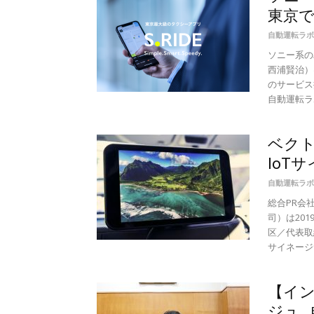
東京で
自動運転ラボ
ソニー系の
西浦賢治）は
のサービス
自動運転ラボ
ベク
IoT
自動運転ラボ
総合PR会
司）は20
区／代表取
サイネージサ
【イン
ジュ…自