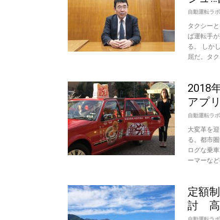
自動運転ラボ
タクシーと
ば運転手が
る。 しか
屈だ。タクシ
201
アプリ
自動運転ラボ
大変革を迎
る。都市圏
ログな乗車
ーマーなど
定額
討 
自動運転ラボ