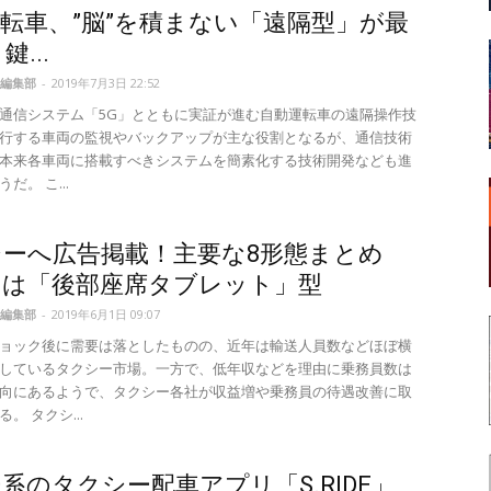
転車、”脳”を積まない「遠隔型」が最
鍵...
編集部
-
2019年7月3日 22:52
通信システム「5G」とともに実証が進む自動運転車の遠隔操作技
行する車両の監視やバックアップが主な役割となるが、通信技術
本来各車両に搭載すべきシステムを簡素化する技術開発なども進
だ。 こ...
シーへ広告掲載！主要な8形態まとめ
ツは「後部座席タブレット」型
編集部
-
2019年6月1日 09:07
ョック後に需要は落としたものの、近年は輸送人員数などほぼ横
しているタクシー市場。一方で、低年収などを理由に乗務員数は
向にあるようで、タクシー各社が収益増や乗務員の待遇改善に取
。 タクシ...
系のタクシー配車アプリ「S.RIDE」、