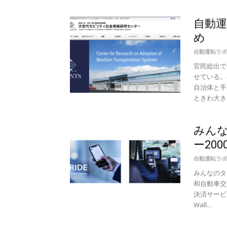
自動
め
自動運転ラボ
官民総出で
せている。
自治体と手
ときわ大きな
みん
ー200
自動運転ラボ
みんなのタ
和自動車交
決済サービ
Wall...