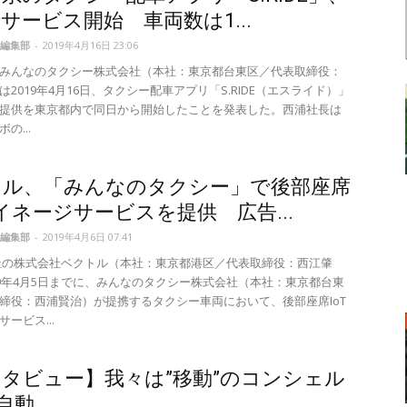
サービス開始 車両数は1...
編集部
-
2019年4月16日 23:06
みんなのタクシー株式会社（本社：東京都台東区／代表取締役：
2019年4月16日、タクシー配車アプリ「S.RIDE（エスライド）」
提供を東京都内で同日から開始したことを発表した。西浦社長は
の...
トル、「みんなのタクシー」で後部座席
サイネージサービスを提供 広告...
編集部
-
2019年4月6日 07:41
社の株式会社ベクトル（本社：東京都港区／代表取締役：西江肇
19年4月5日までに、みんなのタクシー株式会社（本社：東京都台東
締役：西浦賢治）が提携するタクシー車両において、後部座席IoT
ービス...
タビュー】我々は”移動”のコンシェル
動...