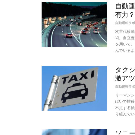
自動運
有力？ 
自動運転ラボ
次世代移動
術。自立走
を用いて、
んでいるよう
タク
激ア
自動運転ラボ
リーマンシ
ばいで推移
不足する傾
り組んでいる
ソニー