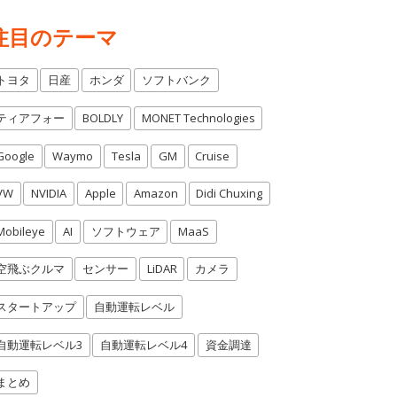
注目のテーマ
トヨタ
日産
ホンダ
ソフトバンク
ティアフォー
BOLDLY
MONET Technologies
Google
Waymo
Tesla
GM
Cruise
VW
NVIDIA
Apple
Amazon
Didi Chuxing
Mobileye
AI
ソフトウェア
MaaS
空飛ぶクルマ
センサー
LiDAR
カメラ
スタートアップ
自動運転レベル
自動運転レベル3
自動運転レベル4
資金調達
まとめ