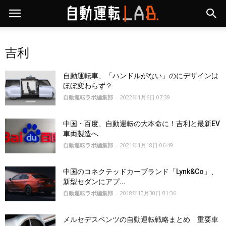
吉利
自動運転車、「ハンドルがない」のにデザインは
ほぼ変わらず？
自動運転ラボ編集部
-
2022年1月6日 07:39
中国・百度、自動運転の大本命に！吉利と最新EV
車両製造へ
自動運転ラボ編集部
-
2021年1月18日 06:49
中国のコネクテッドカーブランド「Lynk&Co」、
新型セダンにアプ...
自動運転ラボ編集部
-
2018年10月30日 01:36
メルセデスベンツの自動運転戦略まとめ 重要車