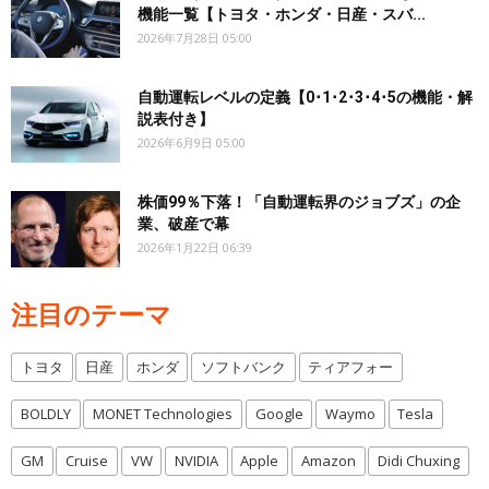
機能一覧【トヨタ・ホンダ・日産・スバ...
2026年7月28日 05:00
自動運転レベルの定義【0･1･2･3･4･5の機能・解
説表付き】
2026年6月9日 05:00
株価99％下落！「自動運転界のジョブズ」の企
業、破産で幕
2026年1月22日 06:39
注目のテーマ
トヨタ
日産
ホンダ
ソフトバンク
ティアフォー
BOLDLY
MONET Technologies
Google
Waymo
Tesla
GM
Cruise
VW
NVIDIA
Apple
Amazon
Didi Chuxing