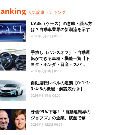
Ranking
人気記事ランキング
CASE（ケース）の意味・読み方
は？自動車業界の新潮流を示す
2026年6月25日 05:00
手放し（ハンズオフ）・自動運
転ができる車種・機能一覧【ト
ヨタ・ホンダ・日産・スバ...
2026年7月28日 05:00
自動運転レベルの定義【0･1･2･
3･4･5の機能・解説表付き】
2026年6月9日 05:00
株価99％下落！「自動運転界の
ジョブズ」の企業、破産で幕
2026年1月22日 06:39