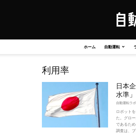
ホーム
自動運転
利用率
日本
水準」
自動運転ラボ
ロボットを
た。グロー
であるため
調査は、ブラ