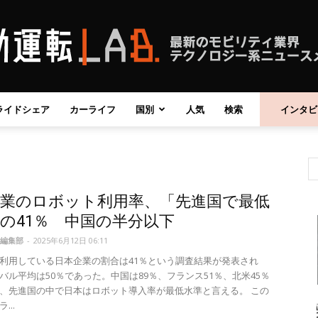
ライドシェア
カーライフ
国別
人気
検索
インタビ
自
企業のロボット利用率、「先進国で最低
動
の41％ 中国の半分以下
編集部
-
2025年6月12日 06:11
利用している日本企業の割合は41％という調査結果が発表され
バル平均は50％であった。中国は89％、フランス51％、北米45％
、先進国の中で日本はロボット導入率が最低水準と言える。 この
運
...