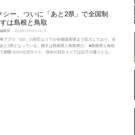
クシー、ついに「あと2県」で全国制
残すは島根と鳥取
転
編集部
-
2024年2月26日 06:25
車アプリ「GO」の対応エリアが45都道府県まで拡大しており、全
あと2県となっている。残すは島根県と鳥取県だ。 ■島根県と鳥取
て網羅 GOの公式サイト、現在の対応エリアは以下の通りとな...
ラ
ボ