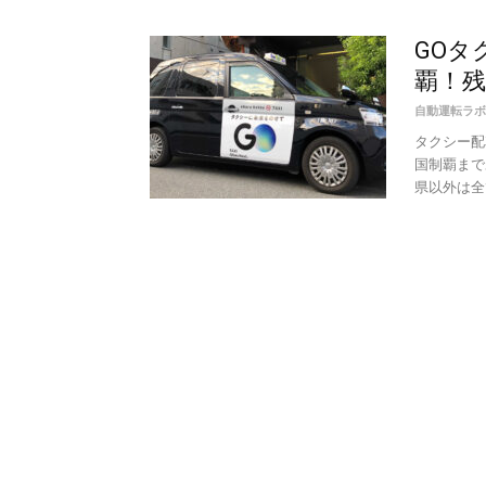
GOタ
覇！
自動運転ラボ
タクシー配
国制覇まで
県以外は全