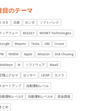
注目のテーマ
トヨタ
日産
ホンダ
ソフトバンク
ティアフォー
BOLDLY
MONET Technologies
Google
Waymo
Tesla
GM
Cruise
VW
NVIDIA
Apple
Amazon
Didi Chuxing
Mobileye
AI
ソフトウェア
MaaS
空飛ぶクルマ
センサー
LiDAR
カメラ
スタートアップ
自動運転レベル
自動運転レベル3
自動運転レベル4
資金調達
まとめ