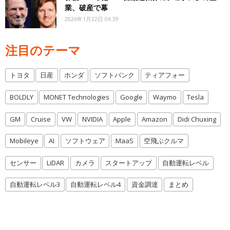
業、破産で幕
2026年1月22日 06:39
注目のテーマ
トヨタ
日産
ホンダ
ソフトバンク
ティアフォー
BOLDLY
MONET Technologies
Google
Waymo
Tesla
GM
Cruise
VW
NVIDIA
Apple
Amazon
Didi Chuxing
Mobileye
AI
ソフトウェア
MaaS
空飛ぶクルマ
センサー
LiDAR
カメラ
スタートアップ
自動運転レベル
自動運転レベル3
自動運転レベル4
資金調達
まとめ