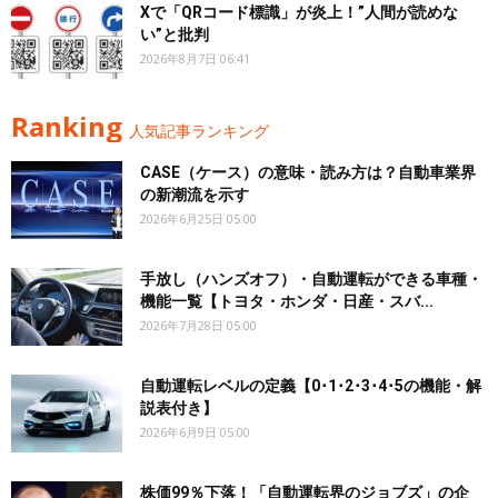
Xで「QRコード標識」が炎上！”人間が読めな
い”と批判
2026年8月7日 06:41
Ranking
人気記事ランキング
CASE（ケース）の意味・読み方は？自動車業界
の新潮流を示す
2026年6月25日 05:00
手放し（ハンズオフ）・自動運転ができる車種・
機能一覧【トヨタ・ホンダ・日産・スバ...
2026年7月28日 05:00
自動運転レベルの定義【0･1･2･3･4･5の機能・解
説表付き】
2026年6月9日 05:00
株価99％下落！「自動運転界のジョブズ」の企