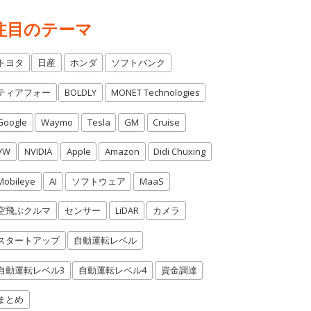
注目のテーマ
トヨタ
日産
ホンダ
ソフトバンク
ティアフォー
BOLDLY
MONET Technologies
Google
Waymo
Tesla
GM
Cruise
VW
NVIDIA
Apple
Amazon
Didi Chuxing
Mobileye
AI
ソフトウェア
MaaS
空飛ぶクルマ
センサー
LiDAR
カメラ
スタートアップ
自動運転レベル
自動運転レベル3
自動運転レベル4
資金調達
まとめ