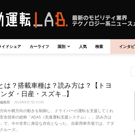
ライドシェア
カーライフ
国別
人気
検索
インタビ
自
Sとは？搭載車種は？読み方は？【トヨ
動
ンダ・日産・スズキ…】
編集部
-
2026年8月7日 05:00
方向や横方向の動きを制御し、ドライバーの運転を支援してくれ
安全技術の総称「ADAS（先進運転支援システム）」。読み方は
」で、今や非常に身近な存在となった。 自家用車市場では、アダ
運
ルーズ...