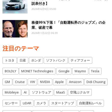
説表付き】
2026年6月9日 05:00
株価99％下落！「自動運転界のジョブズ」の企
業、破産で幕
2026年1月22日 06:39
注目のテーマ
トヨタ
日産
ホンダ
ソフトバンク
ティアフォー
BOLDLY
MONET Technologies
Google
Waymo
Tesla
GM
Cruise
VW
NVIDIA
Apple
Amazon
Didi Chuxing
Mobileye
AI
ソフトウェア
MaaS
空飛ぶクルマ
センサー
LiDAR
カメラ
スタートアップ
自動運転レベル