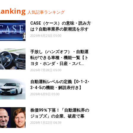
Ranking
人気記事ランキング
CASE（ケース）の意味・読み方
は？自動車業界の新潮流を示す
2026年6月25日 05:00
手放し（ハンズオフ）・自動運
転ができる車種・機能一覧【ト
ヨタ・ホンダ・日産・スバ...
2026年7月28日 05:00
自動運転レベルの定義【0･1･2･
3･4･5の機能・解説表付き】
2026年6月9日 05:00
株価99％下落！「自動運転界の
ジョブズ」の企業、破産で幕
2026年1月22日 06:39