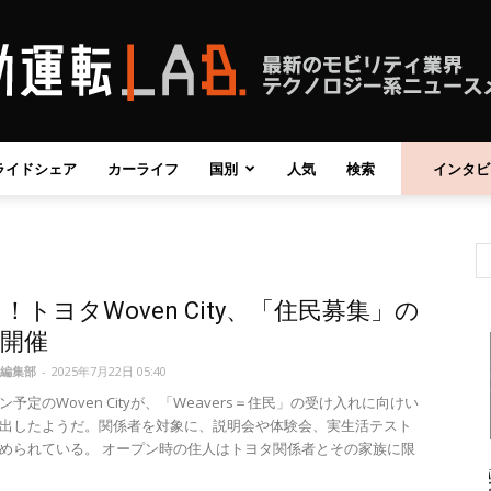
ライドシェア
カーライフ
国別
人気
検索
インタビ
自
！トヨタWoven City、「住民募集」の
動
開催
編集部
-
2025年7月22日 05:40
予定のWoven Cityが、「Weavers＝住民」の受け入れに向けい
出したようだ。関係者を対象に、説明会や体験会、実生活テスト
められている。 オープン時の住人はトヨタ関係者とその家族に限
運