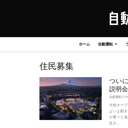
ホーム
自動運転
住民募集
ついに
説明会
自動運転ラボ
今秋オープン
よいよ動き
が着々と進
定さ...