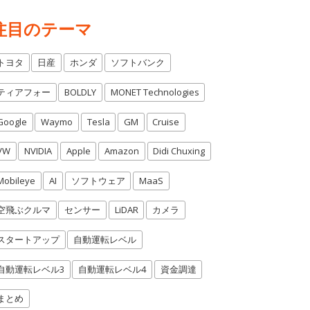
注目のテーマ
トヨタ
日産
ホンダ
ソフトバンク
ティアフォー
BOLDLY
MONET Technologies
Google
Waymo
Tesla
GM
Cruise
VW
NVIDIA
Apple
Amazon
Didi Chuxing
Mobileye
AI
ソフトウェア
MaaS
空飛ぶクルマ
センサー
LiDAR
カメラ
スタートアップ
自動運転レベル
自動運転レベル3
自動運転レベル4
資金調達
まとめ