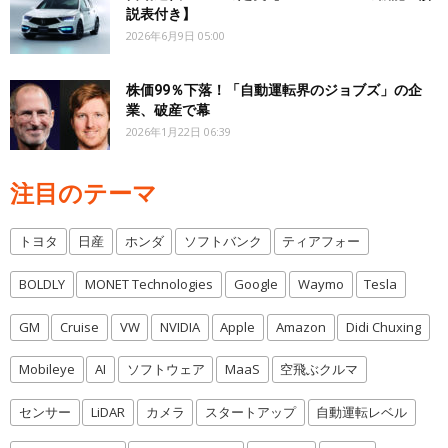
説表付き】
2026年6月9日 05:00
株価99％下落！「自動運転界のジョブズ」の企
業、破産で幕
2026年1月22日 06:39
注目のテーマ
トヨタ
日産
ホンダ
ソフトバンク
ティアフォー
BOLDLY
MONET Technologies
Google
Waymo
Tesla
GM
Cruise
VW
NVIDIA
Apple
Amazon
Didi Chuxing
Mobileye
AI
ソフトウェア
MaaS
空飛ぶクルマ
センサー
LiDAR
カメラ
スタートアップ
自動運転レベル