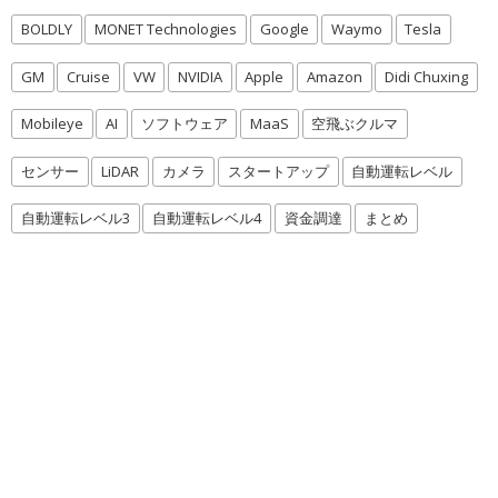
BOLDLY
MONET Technologies
Google
Waymo
Tesla
GM
Cruise
VW
NVIDIA
Apple
Amazon
Didi Chuxing
Mobileye
AI
ソフトウェア
MaaS
空飛ぶクルマ
センサー
LiDAR
カメラ
スタートアップ
自動運転レベル
自動運転レベル3
自動運転レベル4
資金調達
まとめ