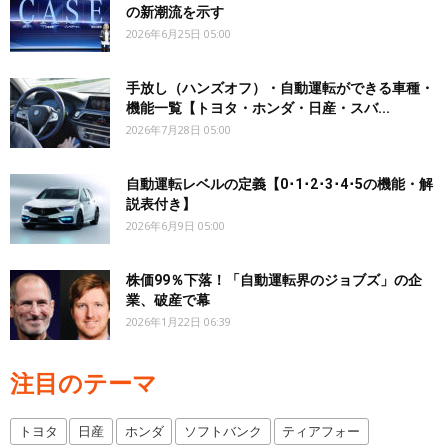
の新潮流を示す
2026年6月25日 05:00
手放し（ハンズオフ）・自動運転ができる車種・
機能一覧【トヨタ・ホンダ・日産・スバ...
2026年7月28日 05:00
自動運転レベルの定義【0･1･2･3･4･5の機能・解
説表付き】
2026年6月9日 05:00
株価99％下落！「自動運転界のジョブズ」の企
業、破産で幕
2026年1月22日 06:39
注目のテーマ
トヨタ
日産
ホンダ
ソフトバンク
ティアフォー