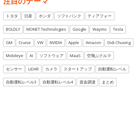
注目のテーマ
トヨタ
日産
ホンダ
ソフトバンク
ティアフォー
BOLDLY
MONET Technologies
Google
Waymo
Tesla
GM
Cruise
VW
NVIDIA
Apple
Amazon
Didi Chuxing
Mobileye
AI
ソフトウェア
MaaS
空飛ぶクルマ
センサー
LiDAR
カメラ
スタートアップ
自動運転レベル
自動運転レベル3
自動運転レベル4
資金調達
まとめ