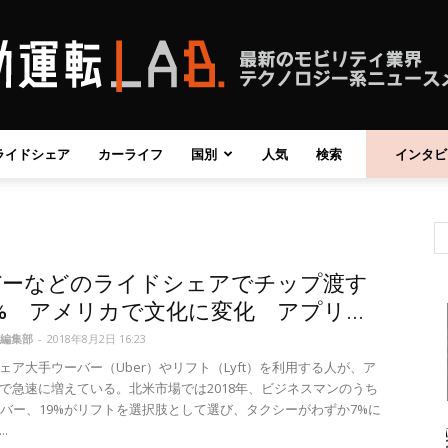
ライドシェア
カーライフ
国別
人気
検索
インタビ
自
バーなどのライドシェアでチップ渡す
動
% アメリカで文化に変化 アプリ...
編集部
-
2018年8月2日 16:23
ェア大手ウーバー（Uber）やリフト（Lyft）を利用する人が、ア
で急速に増えている。北米市場では2018年、ビジネスマンのうち
ーバー、19%がリフトを選択肢として選び、タクシーがわずか7%に
運
.