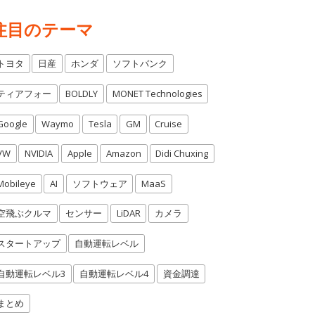
注目のテーマ
トヨタ
日産
ホンダ
ソフトバンク
ティアフォー
BOLDLY
MONET Technologies
Google
Waymo
Tesla
GM
Cruise
VW
NVIDIA
Apple
Amazon
Didi Chuxing
Mobileye
AI
ソフトウェア
MaaS
空飛ぶクルマ
センサー
LiDAR
カメラ
スタートアップ
自動運転レベル
自動運転レベル3
自動運転レベル4
資金調達
まとめ