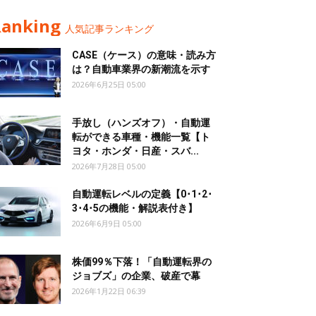
Ranking
人気記事ランキング
CASE（ケース）の意味・読み方
は？自動車業界の新潮流を示す
2026年6月25日 05:00
手放し（ハンズオフ）・自動運
転ができる車種・機能一覧【ト
ヨタ・ホンダ・日産・スバ...
2026年7月28日 05:00
自動運転レベルの定義【0･1･2･
3･4･5の機能・解説表付き】
2026年6月9日 05:00
株価99％下落！「自動運転界の
ジョブズ」の企業、破産で幕
2026年1月22日 06:39