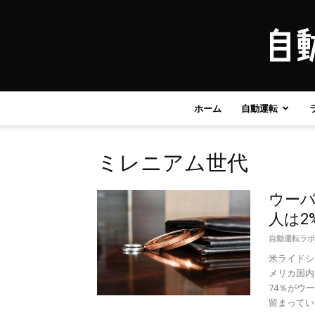
ホーム
自動運転
ミレニアム世代
ウー
人は2
自動運転ラボ
米ライドシ
メリカ国内
74％がウ
留まってい..