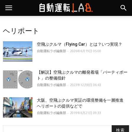
ヘリポート
空飛ぶクルマ（Flying Car）とは？いつ実現？
自動運転ラボ編集部
-
2026年6月19日 05:00
【解説】空飛ぶクルマの離発着場「バーティポー
ト」の整備指針
自動運転ラボ編集部
-
2023年12月8日 06:43
大阪、空飛ぶクルマ実証の環境整備を一層推進
ヘリポートの提供などで
自動運転ラボ編集部
-
2019年6月21日 09:33