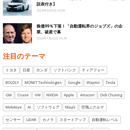
説表付き】
2026年6月9日 05:00
株価99％下落！「自動運転界のジョブズ」の企
業、破産で幕
2026年1月22日 06:39
注目のテーマ
トヨタ
日産
ホンダ
ソフトバンク
ティアフォー
BOLDLY
MONET Technologies
Google
Waymo
Tesla
GM
Cruise
VW
NVIDIA
Apple
Amazon
Didi Chuxing
Mobileye
AI
ソフトウェア
MaaS
空飛ぶクルマ
センサー
LiDAR
カメラ
スタートアップ
自動運転レベル