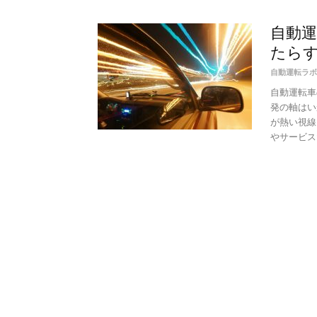
自動
たらす
自動運転ラボ
自動運転車
発の軸はい
が熱い視線
やサービスだ