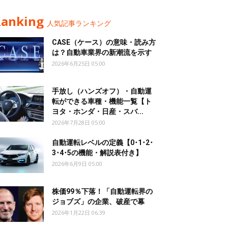
Ranking
人気記事ランキング
CASE（ケース）の意味・読み方
は？自動車業界の新潮流を示す
2026年6月25日 05:00
手放し（ハンズオフ）・自動運
転ができる車種・機能一覧【ト
ヨタ・ホンダ・日産・スバ...
2026年7月28日 05:00
自動運転レベルの定義【0･1･2･
3･4･5の機能・解説表付き】
2026年6月9日 05:00
株価99％下落！「自動運転界の
ジョブズ」の企業、破産で幕
2026年1月22日 06:39