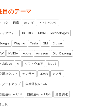
注目のテーマ
トヨタ
日産
ホンダ
ソフトバンク
ティアフォー
BOLDLY
MONET Technologies
Google
Waymo
Tesla
GM
Cruise
VW
NVIDIA
Apple
Amazon
Didi Chuxing
Mobileye
AI
ソフトウェア
MaaS
空飛ぶクルマ
センサー
LiDAR
カメラ
スタートアップ
自動運転レベル
自動運転レベル3
自動運転レベル4
資金調達
まとめ