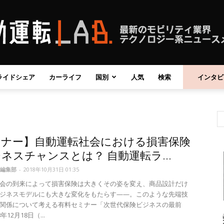
ライドシェア
カーライフ
国別
人気
検索
インタビ
自
ミナー】自動運転社会における損害保険
動
ネスチャンスとは？ 自動運転ラ...
編集部
-
2018年10月31日 01:35
会の到来によって損害保険は大きくその姿を変え、商品設計だけ
ジネスモデルにも大きな変化をもたらす——。このような先端技
関係について考える有料セミナー「次世代保険ビジネスの最前
運
年12月18日（...