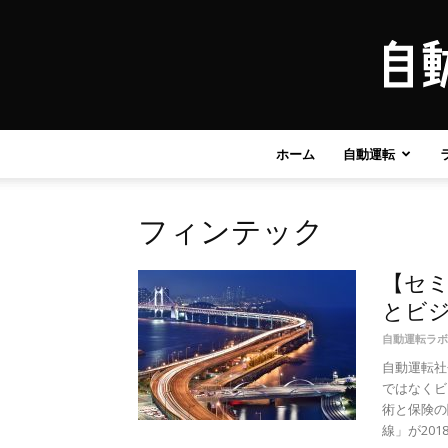
ホーム
自動運転
フィンテック
【セ
とビジ
自動運転ラボ
自動運転社
ではなくビ
術と保険の
線」が2018