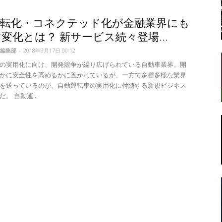
運転化・コネクテッド化が金融業界にも
変化とは？ 新サービス続々登場...
転
編集部
-
2018年9月17日 00:12
の実用化に向け、開発競争が繰り広げられている自動車業界。開
かに安全性を高めるかに置かれているが、一方で多種多様な業界
を送っているのが、自動運転車の実用化に付随する新規ビジネス
。 自動運...
ラ
ボ