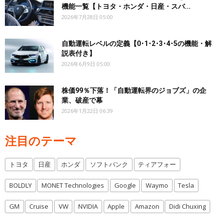
機能一覧【トヨタ・ホンダ・日産・スバ...
2026年7月28日 05:00
自動運転レベルの定義【0･1･2･3･4･5の機能・解
説表付き】
2026年6月9日 05:00
株価99％下落！「自動運転界のジョブズ」の企
業、破産で幕
2026年1月22日 06:39
注目のテーマ
トヨタ
日産
ホンダ
ソフトバンク
ティアフォー
BOLDLY
MONET Technologies
Google
Waymo
Tesla
GM
Cruise
VW
NVIDIA
Apple
Amazon
Didi Chuxing