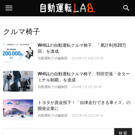
クルマ椅子
WHILLの自動運転クルマ椅子、「累計利用20万
回」を達成
自動運転ラボ編集部
-
2024年1月10日 06:39
WHILLの自動運転クルマ椅子、羽田空港「全ター
ミナル制覇」を達成
自動運転ラボ編集部
-
2024年1月1日 06:58
トヨタが資金投下！「自律走行できる車イス」の
開発企業に
自動運転ラボ編集部
-
2022年5月22日 08:33