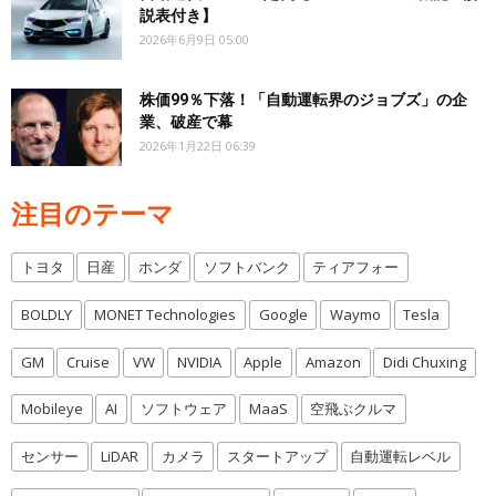
説表付き】
2026年6月9日 05:00
株価99％下落！「自動運転界のジョブズ」の企
業、破産で幕
2026年1月22日 06:39
注目のテーマ
トヨタ
日産
ホンダ
ソフトバンク
ティアフォー
BOLDLY
MONET Technologies
Google
Waymo
Tesla
GM
Cruise
VW
NVIDIA
Apple
Amazon
Didi Chuxing
Mobileye
AI
ソフトウェア
MaaS
空飛ぶクルマ
センサー
LiDAR
カメラ
スタートアップ
自動運転レベル