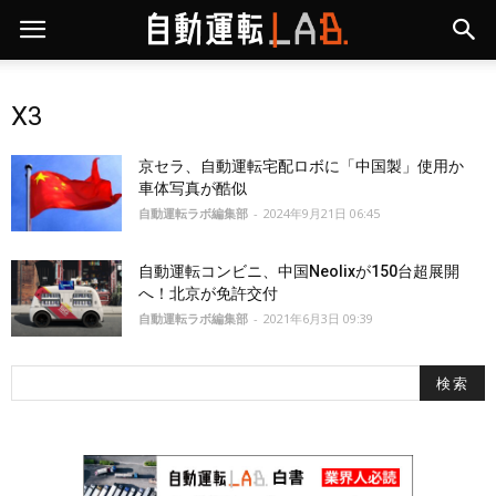
X3
京セラ、自動運転宅配ロボに「中国製」使用か
車体写真が酷似
自動運転ラボ編集部
-
2024年9月21日 06:45
自動運転コンビニ、中国Neolixが150台超展開
へ！北京が免許交付
自動運転ラボ編集部
-
2021年6月3日 09:39