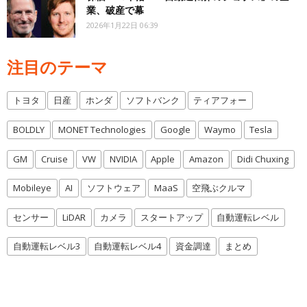
業、破産で幕
2026年1月22日 06:39
注目のテーマ
トヨタ
日産
ホンダ
ソフトバンク
ティアフォー
BOLDLY
MONET Technologies
Google
Waymo
Tesla
GM
Cruise
VW
NVIDIA
Apple
Amazon
Didi Chuxing
Mobileye
AI
ソフトウェア
MaaS
空飛ぶクルマ
センサー
LiDAR
カメラ
スタートアップ
自動運転レベル
自動運転レベル3
自動運転レベル4
資金調達
まとめ