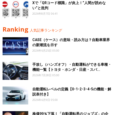
Xで「QRコード標識」が炎上！”人間が読めな
い”と批判
2026年8月7日 06:41
Ranking
人気記事ランキング
CASE（ケース）の意味・読み方は？自動車業界
の新潮流を示す
2026年6月25日 05:00
手放し（ハンズオフ）・自動運転ができる車種・
機能一覧【トヨタ・ホンダ・日産・スバ...
2026年7月28日 05:00
自動運転レベルの定義【0･1･2･3･4･5の機能・解
説表付き】
2026年6月9日 05:00
株価99％下落！「自動運転界のジョブズ」の企